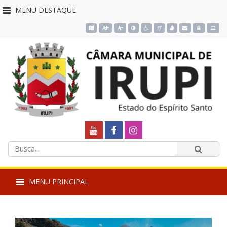
MENU DESTAQUE
Acessar o mapa do site
Ação para aumentar tamanho da fonte do site
Ação para diminuir tamanho da fonte do site
Ação para aplicar auto contraste no site
Acessar página sobre acessibilidade d
Acessar página sobre NVDA - Le
Acessar página sobre VLib
Acessar Webmail
Acessar Intra
Câmara
Link
Link
Link
Termos
externo
externo
externo
Municipal
Enviar
da
para
para
para
busca
de
MENU PRINCIPAL
Youtube
Facebook
Instagram
Irupi