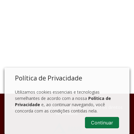
Política de Privacidade
Utilizamos cookies essenciais e tecnologias
semelhantes de acordo com a nossa
Política de
Privacidade
e, ao continuar navegando, você
Copyright © Câmara Municipal de Irupi. Todos os direitos
concorda com as condições contidas nela.
reservados.
Continuar
Este
portal