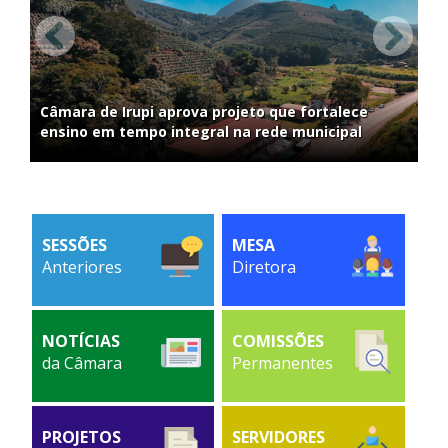
-
Slide
Próx
anterior
slide
Link
Câmara de Irupi aprova projeto que fortalece
para
ensino em tempo integral na rede municipal
página
inicial
SESSÕES
MESA
Anteriores
Diretora
NOTÍCIAS
COMISSÕES
da Câmara
Permanentes
PROJETOS
SERVIDORES