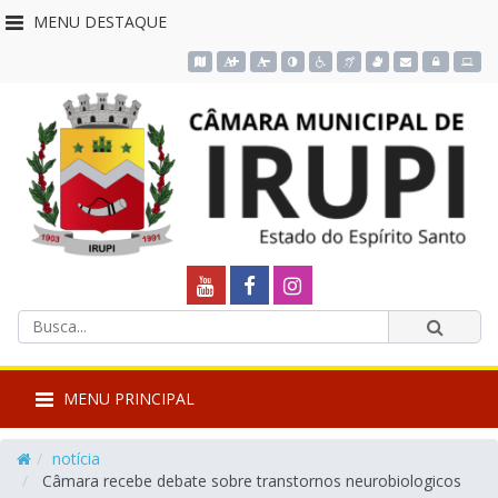
MENU DESTAQUE
Acessar o mapa do site
Ação para aumentar tamanho da fonte do site
Ação para diminuir tamanho da fonte do site
Ação para aplicar auto contraste no site
Acessar página sobre acessibilidade d
Acessar página sobre NVDA - Le
Acessar página sobre VLib
Acessar Webmail
Acessar Intra
Câmara
Link
Link
Link
Termos
externo
externo
externo
Municipal
Enviar
da
para
para
para
busca
de
MENU PRINCIPAL
Youtube
Facebook
Instagram
Irupi
notícia
Câmara recebe debate sobre transtornos neurobiologicos