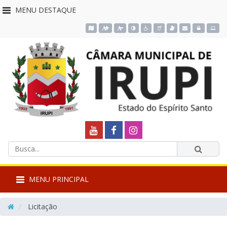
MENU DESTAQUE
Acessar o mapa do site
Ação para aumentar tamanho da fonte do site
Ação para diminuir tamanho da fonte do site
Ação para aplicar auto contraste no site
Acessar página sobre acessibilidade d
Acessar página sobre NVDA - Le
Acessar página sobre VLib
Acessar Webmail
Acessar Intra
Câmara
Link
Link
Link
Termos
externo
externo
externo
Municipal
Enviar
da
busca
para
para
para
de
MENU PRINCIPAL
Youtube
Facebook
Instagram
Irupi
Licitação