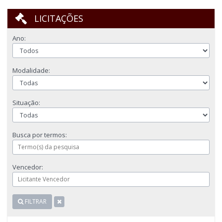
-
LICITAÇÕES
Link
Ano:
para
Modalidade:
página
Situação:
inicial
Busca por termos:
Vencedor:
FILTRAR