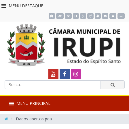
MENU DESTAQUE
Acessar o mapa do site
Ação para aumentar tamanho da fonte do site
Ação para diminuir tamanho da fonte do site
Ação para aplicar auto contraste no site
Acessar página sobre acessibilidade d
Acessar página sobre NVDA - Le
Acessar página sobre VLib
Acessar Webmail
Acessar Intra
Câmara
Link
Link
Link
Termos
externo
externo
externo
Municipal
Enviar
da
para
para
para
busca
de
MENU PRINCIPAL
Youtube
Facebook
Instagram
Irupi
Dados abertos pda